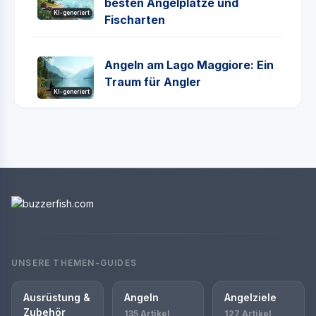
besten Angelplätze und
KI-generiert
Fischarten
Angeln am Lago Maggiore: Ein
Traum für Angler
KI-generiert
UNSERE THEMEN-GUIDES
Ausrüstung &
Angeln
Angelziele
Zubehör
135 Artikel
127 Artikel