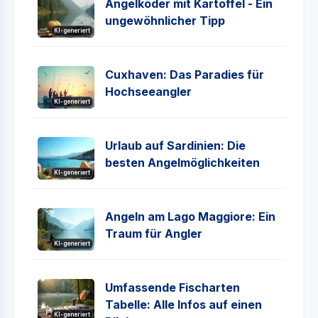
Angelköder mit Kartoffel - Ein
ungewöhnlicher Tipp
KI-generiert
Cuxhaven: Das Paradies für
Hochseeangler
KI-generiert
Urlaub auf Sardinien: Die
besten Angelmöglichkeiten
KI-generiert
Angeln am Lago Maggiore: Ein
Traum für Angler
KI-generiert
Umfassende Fischarten
Tabelle: Alle Infos auf einen
KI-generiert