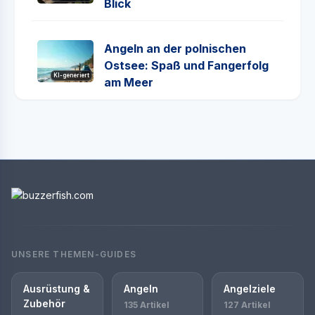
Blick
Angeln an der polnischen
Ostsee: Spaß und Fangerfolg
KI-generiert
am Meer
UNSERE THEMEN-GUIDES
Ausrüstung &
Angeln
Angelziele
Zubehör
135 Artikel
127 Artikel