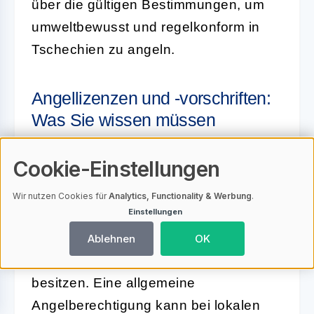
über die gültigen Bestimmungen, um
umweltbewusst und regelkonform in
Tschechien zu angeln.
Angellizenzen und -vorschriften:
Was Sie wissen müssen
Angellizenzen und -vorschriften: Was
Cookie-Einstellungen
Sie wissen müssen
Wir nutzen Cookies für
Analytics, Functionality & Werbung
.
Einstellungen
Um in Tschechien angeln zu dürfen, ist
es unerlässlich, die entsprechenden
Ablehnen
OK
Lizenzen und Genehmigungen
zu
besitzen. Eine allgemeine
Angelberechtigung kann bei lokalen