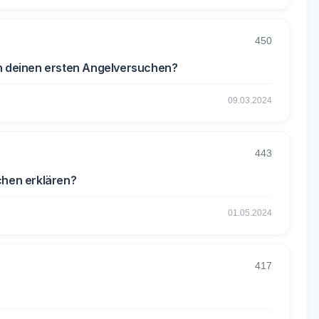
450
on deinen ersten Angelversuchen?
09.03.2024
443
chen erklären?
01.05.2024
417