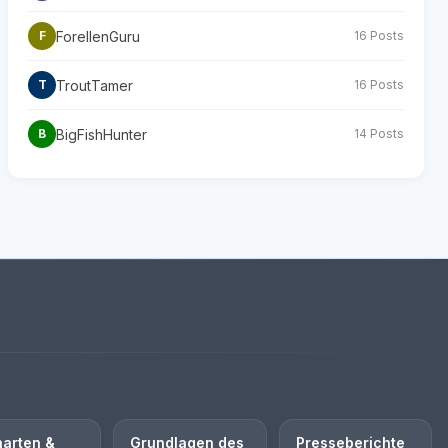
ForellenGuru
F
16 Posts
TroutTamer
T
16 Posts
BigFishHunter
B
14 Posts
harten &
Grundlagen des
Presseberichte