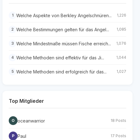
Welche Aspekte von Berkley Angelschnüren...
1
1,226
Welche Bestimmungen gelten für das Angel...
2
1,085
Welche Mindestmaße müssen Fische erreich...
3
1,076
Welche Methoden sind effektiv für das Ji...
4
1,044
Welche Methoden sind erfolgreich für das...
5
1,027
Top Mitglieder
oceanwarrior
O
18 Posts
Paul
P
17 Posts