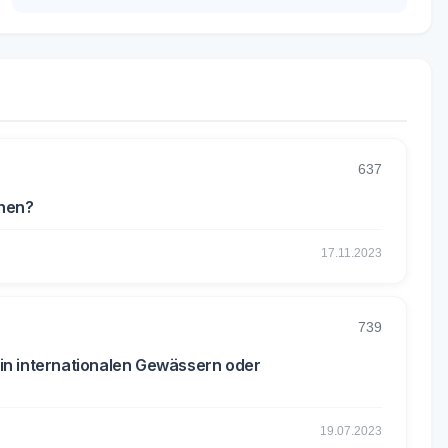
637
chen?
17.11.2023
739
in internationalen Gewässern oder
19.07.2023