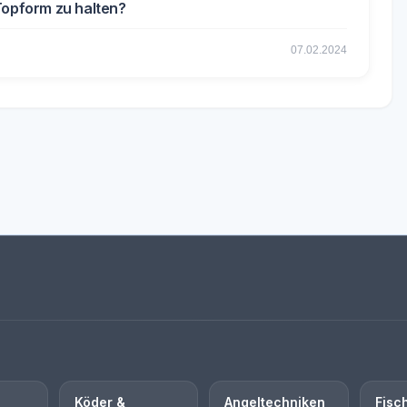
Topform zu halten?
07.02.2024
Köder &
Angeltechniken
Fisc