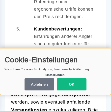
Rutenringe oder
ergonomische Griffe können
den Preis rechtfertigen.
Kundenbewertungen:
Erfahrungen anderer Angler
sind ein guter Indikator für
das reale Preis-Leistungs-
Cookie-Einstellungen
Verhältnis einer Angelrute.
Wir nutzen Cookies für
Analytics, Functionality & Werbung
.
Um das beste Produkt auszumachen,
Einstellungen
ist es hilfreich, die
durchgestrichenen
Ablehnen
OK
Preise
zu betrachten, die dem
bisherigen Preis gegenübergestellt
werden, sowie eventuell anfallende
Versandkosten
einzukalkulieren. Bitte